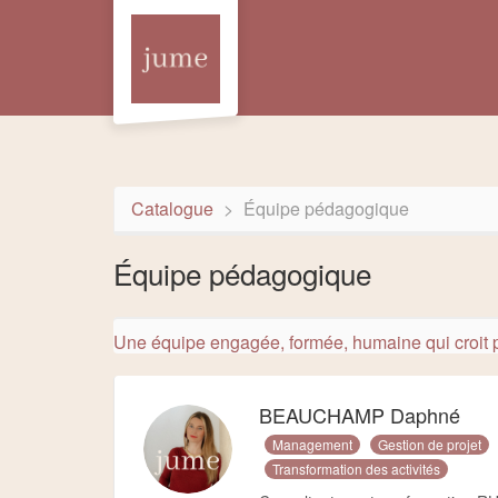
Aller au menu principal
Aller au contenu principal
Personnaliser l'interface
Catalogue
Équipe pédagogique
Équipe pédagogique
Une équipe engagée, formée, humaine
qui croit
BEAUCHAMP Daphné
Management
Gestion de projet
Transformation des activités