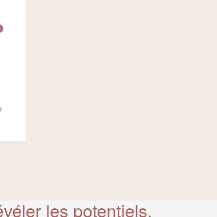
e
évéler les potentiels.