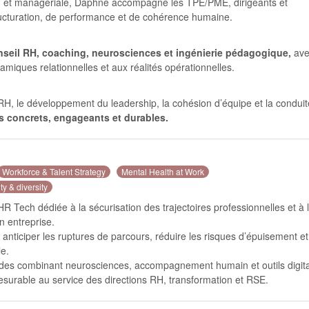
H et managériale, Daphné accompagne les TPE/PME, dirigeants et
tructuration, de performance et de cohérence humaine.
nseil RH, coaching, neurosciences et ingénierie pédagogique,
ave
amiques relationnelles et aux réalités opérationnelles.
on RH, le développement du leadership, la cohésion d’équipe et la condui
fs concrets, engageants et durables.
Workforce & Talent Strategy
Mental Health at Work
ty & diversity
Tech dédiée à la sécurisation des trajectoires professionnelles et à 
n entreprise.
anticiper les ruptures de parcours, réduire les risques d’épuisement et
e.
rides combinant neurosciences, accompagnement humain et outils digit
surable au service des directions RH, transformation et RSE.