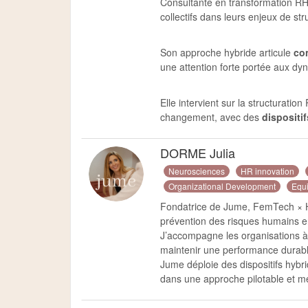
Consultante en transformation R
collectifs dans leurs enjeux de s
Son approche hybride articule
co
une attention forte portée aux dyn
Elle intervient sur la structurati
changement, avec des
dispositi
DORME Julia
Neurosciences
HR innovation
Organizational Development
Equi
Fondatrice de Jume, FemTech × HR 
prévention des risques humains e
J’accompagne les organisations à 
maintenir une performance durabl
Jume déploie des dispositifs hyb
dans une approche pilotable et me