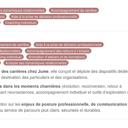
s dynamiques relationnelles
Accompagnement de carrière
loi
Aide à la prise de décision professionnelle
Coaching individuel
ement de carrière
Aide à la prise de décision professionnelle
fessionnelles
Accompagnement des retours à l’emploi
ing individuel
Animation d’ateliers et de formations
Analyse des dynamiques relationnelles
des carrières chez Jume
, elle conçoit et déploie des dispositifs dédi
 destination des particuliers et des organisations.
es dans les moments charnières
(évolution, reconversion, retour à
sant neurosciences, accompagnement individuel et outils d’exploration 
tion sur les
enjeux de posture professionnelle, de communication 
au service de parcours plus clairs, sécurisés et durables.