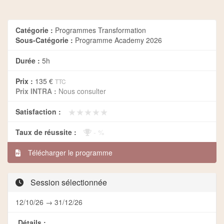
Catégorie :
Programmes Transformation
Sous-Catégorie :
Programme Academy 2026
Durée :
5h
Prix :
135 €
TTC
Prix INTRA :
Nous consulter
★★★★★
★★★★★
Satisfaction :
Taux de réussite :
- %
Télécharger le programme
Session sélectionnée
12/10/26 → 31/12/26
Détails :