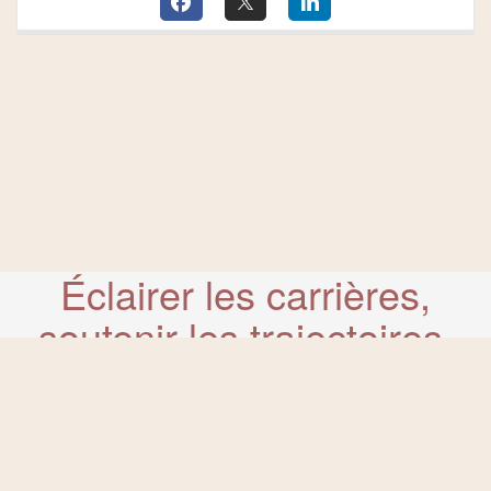
Éclairer les carrières,
soutenir les trajectoires,
révéler les potentiels.
Catalogue de formation propulsé par Dendreo,
logiciel spécialisé pour
centres et organismes de formation
Déclaration d'accessibilité
: partiellement conforme