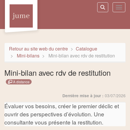
Aller au menu principal
Aller au contenu principal
Personnaliser l'interface
Toggl
Rechercher u
Retour au site web du centre
Catalogue
Mini-bilans
Mini-bilan avec rdv de restitution
Mini-bilan avec rdv de restitution
À distance
03/07/2026
Dernière mise à jour :
Évaluer vos besoins, créer le premier déclic et
ouvrir des perspectives d’évolution. Une
consultante vous présente la restitution.